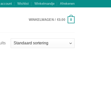
 account
Wishlist
Winkelmandje
Afrekenen
0
WINKELWAGEN /
€
0.00
ults
 to
list