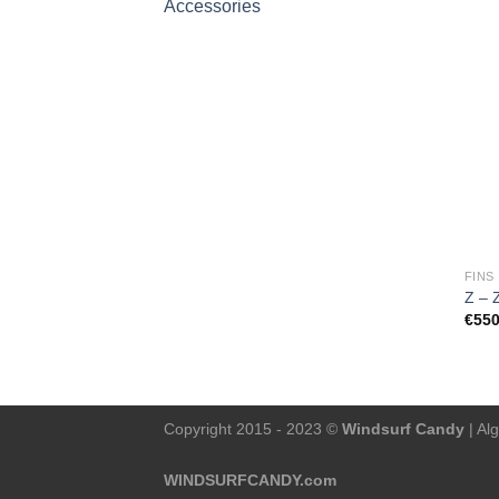
Accessories
FINS
Z – 
€
550
Copyright 2015 - 2023 ©
Windsurf Candy
|
Al
WINDSURFCANDY.com