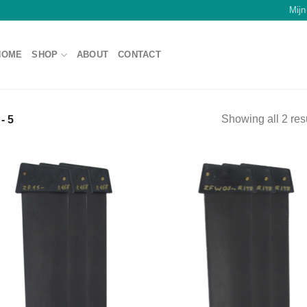
Mijn
HOME
SHOP
ABOUT
CONTACT
Showing all 2 res
- 5
Add to
Add
Wishlist
Wish