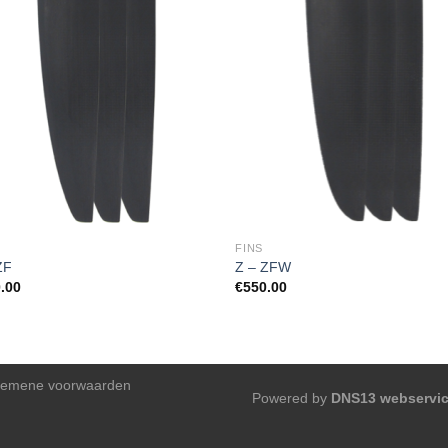
FINS
ZF
Z – ZFW
.00
€
550.00
gemene voorwaarden
Powered by
DNS13 webservi