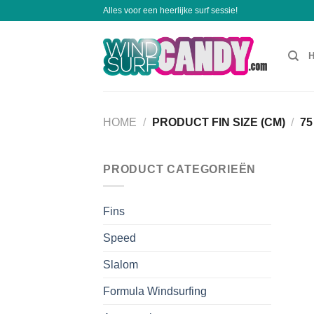
Ga
Alles voor een heerlijke surf sessie!
naar
inhoud
HOME
/
PRODUCT FIN SIZE (CM)
/
75 
PRODUCT CATEGORIEËN
Fins
Speed
Slalom
Formula Windsurfing